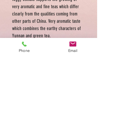
very aromatic and fine teas which differ
clearly from the qualities coming from
other parts of China. Very aromatic taste
which combines the earthy characters of
Yunnan and green tea.
Phone
Email
ADDRESS
Medellin 39 Rue des Tongre 1040 Brussels
Tel.
0486 949 176
Ouvert Mardi à Samedi
10:00-18:00
Conditions générales de vente