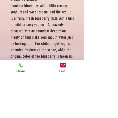
Combine blueberry
with a little creamy
yoghurt and sweet
cream, and the result
is a
fruity, fresh
blueberry taste with a hint
of
mild, creamy
yoghurt. A heavenly
pleasure with an abundant decoration.
Plenty of fruit make your mouth water just
by looking at it. The white, bright yoghurt
granules freshen up the scene, while the
original color of the blueberry is taken up
by the blue cornflower blossoms.
Phone
Email
ADDRESS
Medellin 39 Rue des Tongre 1040 Brussels
Tel.
0486 949 176