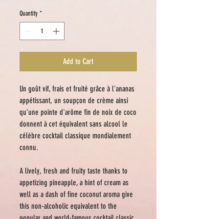
Quantity
*
Add to Cart
Un goût vif, frais et fruité grâce à l'ananas
appétissant, un soupçon de crème ainsi
qu'une pointe d'arôme fin de noix de coco
donnent à cet équivalent sans alcool le
célèbre cocktail classique mondialement
connu.
A
lively
,
fresh
and
fruity
taste thanks to
appetizing pineapple, a hint of
cream
as
well as a dash of fine coconut aroma
give
this non-alcoholic equivalent to the
popular and world-famous cocktail classic