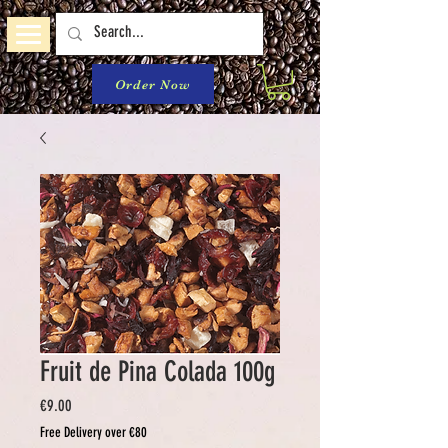
Order Now
Fruit de Pina Colada 100g
Price
€9.00
Free Delivery over €80