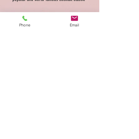
Phone
Email
ADDRESS
Medellin 39 Rue des Tongre 1040 Brussels
Tel.
0486 949 176
Ouvert Mardi à Samedi
10:00-18:00
Conditions générales de vente
Privacy