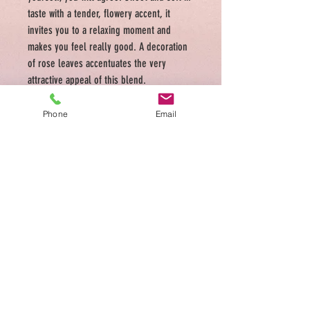
taste with a
tender, flowery
accent, it
invites you to a relaxing moment and
makes you feel really good. A decoration
of rose leaves accentuates the very
attractive appeal of this blend.
Phone
Email
ADDRESS
Medellin 39 Rue des Tongre 1040 Brussels
Tel.
0486 949 176
Ouvert Mardi à Samedi
10:00-18:00
Conditions générales de vente