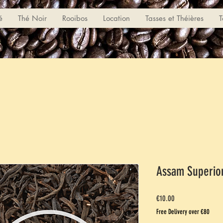
é
Thé Noir
Rooibos
Location
Tasses et Théières
T
Assam Superio
Price
€10.00
Free Delivery over €80