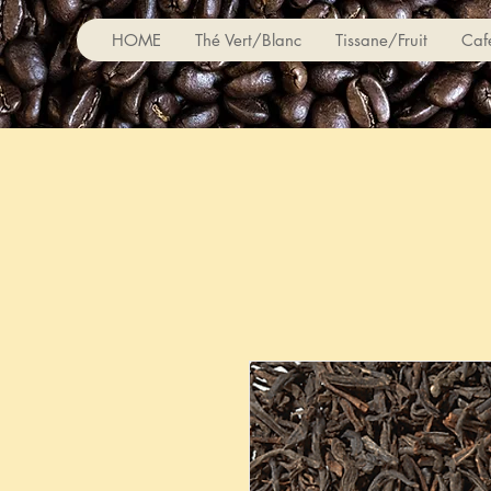
HOME
Thé Vert/Blanc
Tissane/Fruit
Caf