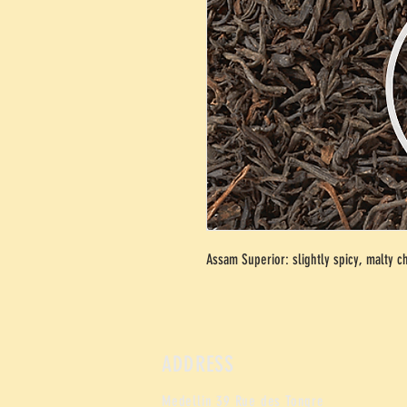
Assam Superior: slightly spicy, malty
ch
ADDRESS
Medellin 39 Rue des Tongre