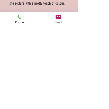
the picture with a pretty touch of colour.
Phone
Email
ADDRESS
Medellin 39 Rue des Tongre 1040 Brussels
Tel.
0486 949 176
Ouvert Mardi à Samedi
10:00-18:00
Conditions générales de vente
Privacy