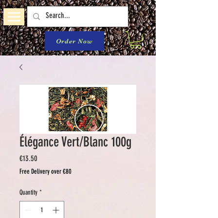
Order Now
Élégance Vert/Blanc 100g
Price
€13.50
Free Delivery over €80
Quantity
*